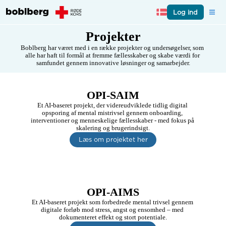
Log ind
Projekter
Boblberg har været med i en række projekter og undersøgelser, som 
alle har haft til formål at fremme fællesskaber og skabe værdi for 
samfundet gennem innovative løsninger og samarbejder.
OPI-SAIM
Et AI-baseret projekt, der videreudviklede tidlig digital 
opsporing af mental mistrivsel gennem onboarding, 
interventioner og menneskelige fællesskaber - med fokus på 
skalering og brugerindsigt.
Læs om projektet her
OPI-AIMS
Et AI-baseret projekt som forbedrede mental trivsel gennem 
digitale forløb mod stress, angst og ensomhed – med 
dokumenteret effekt og stort potentiale.