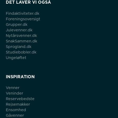
DET LAVER VI OGSÅ
Findaktiviteter.dk
Foreningsoversigt
Grupper.dk
Julevenner.dk
Nytårsvenner.dk
SnakSammen.dk
Sprogland.dk
Studiebobler.dk
Ungeløftet
INSPIRATION
Venner
Veninder
Reservebedste
Rejsemakker
Ensomhed
Gåvenner