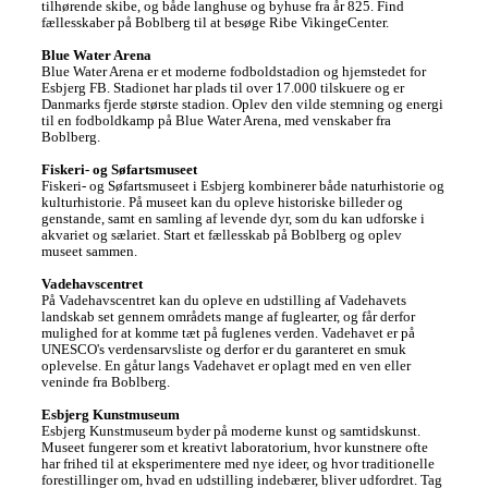
tilhørende skibe, og både langhuse og byhuse fra år 825. Find 
fællesskaber på Boblberg til at besøge Ribe VikingeCenter. 

Blue Water Arena
Blue Water Arena er et moderne fodboldstadion og hjemstedet for 
Esbjerg FB. Stadionet har plads til over 17.000 tilskuere og er 
Danmarks fjerde største stadion. Oplev den vilde stemning og energi 
til en fodboldkamp på Blue Water Arena, med venskaber fra 
Boblberg.

Fiskeri- og Søfartsmuseet
Fiskeri- og Søfartsmuseet i Esbjerg kombinerer både naturhistorie og 
kulturhistorie. På museet kan du opleve historiske billeder og 
genstande, samt en samling af levende dyr, som du kan udforske i 
akvariet og sælariet. Start et fællesskab på Boblberg og oplev 
museet sammen. 

Vadehavscentret
På Vadehavscentret kan du opleve en udstilling af Vadehavets 
landskab set gennem områdets mange af fuglearter, og får derfor 
mulighed for at komme tæt på fuglenes verden. Vadehavet er på 
UNESCO's verdensarvsliste og derfor er du garanteret en smuk 
oplevelse. En gåtur langs Vadehavet er oplagt med en ven eller 
veninde fra Boblberg.  

Esbjerg Kunstmuseum
Esbjerg Kunstmuseum byder på moderne kunst og samtidskunst. 
Museet fungerer som et kreativt laboratorium, hvor kunstnere ofte 
har frihed til at eksperimentere med nye ideer, og hvor traditionelle 
forestillinger om, hvad en udstilling indebærer, bliver udfordret. Tag 