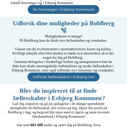
lokale foreninger og i Esbjerg Kommune.
Se foreninger i Esbjerg Kommune
Udforsk dine muligheder på Boblberg
🫧
Mulighederne er mange!

På Boblberg kan du finde nye fællesskaber og venskaber. 

Uanset om du er interesseret i sportsaktiviteter, kunst og kultur, 
frivilligt arbejde eller blot ønsker at møde nye mennesker, så er der 
noget for dig på Boblberg. 

Gennem deltagelse i forskellige bobler og arrangementer kan du 
ikke kun skabe meningsfulde forbindelser og styrke fællesskabet i 
Esbjerg Kommune, men også udforske nye interesser og venskaber. 
Udforsk fællesskaber i Esbjerg her
Blev du inspireret til at finde 
fællesskaber i Esbjerg Kommune?
Lad dig inspirere og gå på opdagelse i de mange spændende 
muligheder for fællesskab, der venter på dig. Opret din profil på 
Boblberg i dag, og begynd din rejse mod et rigere og mere levende 
lokalsamfund i Esbjerg Kommune!

Gør som 
682.488
 andre og opret dig på Boblberg, hvor 