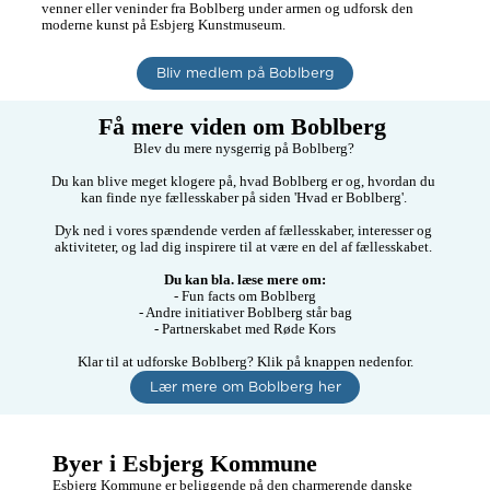
venner eller veninder fra Boblberg under armen og udforsk den 
moderne kunst på Esbjerg Kunstmuseum. 
Bliv medlem på Boblberg
Få mere viden om Boblberg 
Blev du mere nysgerrig på Boblberg? 

Du kan blive meget klogere på, hvad Boblberg er og, hvordan du 
kan finde nye fællesskaber på siden 'Hvad er Boblberg'. 

Dyk ned i vores spændende verden af fællesskaber, interesser og 
aktiviteter, og lad dig inspirere til at være en del af fællesskabet. 

Du kan bla. læse mere om:
- Fun facts om Boblberg

- Andre initiativer Boblberg står bag

- Partnerskabet med Røde Kors

Klar til at udforske Boblberg? Klik på knappen nedenfor.
Lær mere om Boblberg her
Byer i Esbjerg Kommune
Esbjerg Kommune er beliggende på den charmerende danske 