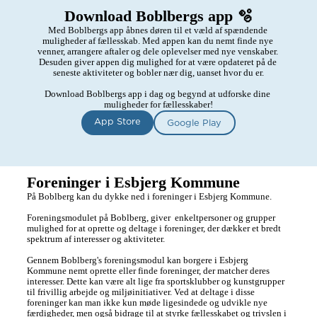
Download Boblbergs app 🫧
Med Boblbergs app åbnes døren til et væld af spændende 
muligheder af fællesskab. Med appen kan du nemt finde nye 
venner, arrangere aftaler og dele oplevelser med nye venskaber. 
Desuden giver appen dig mulighed for at være opdateret på de 
seneste aktiviteter og bobler nær dig, uanset hvor du er.

Download Boblbergs app i dag og begynd at udforske dine 
muligheder for fællesskaber!
App Store
Google Play
Foreninger i Esbjerg Kommune
På Boblberg kan du dykke ned i foreninger i Esbjerg Kommune.  

Foreningsmodulet på Boblberg, giver  enkeltpersoner og grupper 
mulighed for at oprette og deltage i foreninger, der dækker et bredt 
spektrum af interesser og aktiviteter.

Gennem Boblberg's foreningsmodul kan borgere i Esbjerg 
Kommune nemt oprette eller finde foreninger, der matcher deres 
interesser. Dette kan være alt lige fra sportsklubber og kunstgrupper 
til frivillig arbejde og miljøinitiativer. Ved at deltage i disse 
foreninger kan man ikke kun møde ligesindede og udvikle nye 
færdigheder, men også bidrage til at styrke fællesskabet og trivslen i 