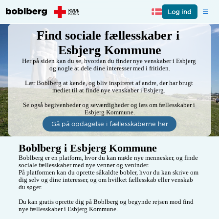
Log ind
Find sociale fællesskaber i 
Esbjerg Kommune
Her på siden kan du se, hvordan du finder nye venskaber i Esbjerg 
og nogle at dele dine interesser med i fritiden.

Lær Boblberg at kende, og bliv inspireret af andre, der har brugt 
mediet til at finde nye venskaber i Esbjerg. 

Se også begivenheder og seværdigheder og læs om fællesskaber i 
Esbjerg Kommune.
Gå på opdagelse i fællesskaberne her
Boblberg i Esbjerg Kommune
Boblberg er en platform, hvor du kan møde nye mennesker, og finde 
sociale fællesskaber med nye venner og veninder. 

På platformen kan du oprette såkaldte bobler, hvor du kan skrive om 
dig selv og dine interesser, og om hvilket fællesskab eller venskab 
du søger. 

Du kan gratis oprette dig på Boblberg og begynde rejsen mod find 
nye fællesskaber i Esbjerg Kommune.  
