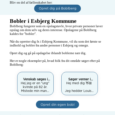
Bliv en del af fællesskabet her:
Opret dig på Boblberg
Bobler i Esbjerg Kommune
Boblberg fungerer som en opslagstavle, hvor private personer laver 
opslag om dem selv og deres interesse. Opslagene på Boblberg 
kaldes for "bobler". 

Når du opretter dig fx i Esbjerg Kommune, vil du som det første se 
indhold og bobler fra andre personer i Esbjerg og omegn. 

Opret dig og gå på opdagelse iblandt boblerne nær dig. 

Her er nogle eksempler på, hvad folk fra dit område søger efter på 
Boblberg:
Venskab søges i
Søger venner i
Hej jeg er en "ung" 
Esbjerg-området
Hej med dig 👋🏼 

Esbjerg
kvinde på 82 år. 
Mistede min mand 
Jeg hedder Louise 
for 2 år siden- Nu er 
og jeg er 28 år 
jeg klar til nye 
gammel. 

udfordringer -  
Opret din egen bobl
derfor søger jeg et 
Jeg er på vej til at 
godt venskab til 
flytte sammen med 
teaterbesøg/køreture
min kæreste i 