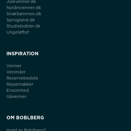
Julevenner.dk
Nytårsvenner.dk
SnakSammen.dk
Sprogland.dk
Studiebobler.dk
Ungeløftet
INSPIRATION
Venner
Veninder
Reservebedste
Rejsemakker
Ensomhed
Gåvenner
OM BOBLBERG
Hvad er Boblberg?