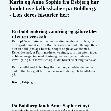
Karin og Anne Sophie fra Esbjerg har 
 ud i det fri/café,  
Esbjerg og søger 
rejser o.s.v.. Jeg er 
derfor efter nye 
fundet nye fællesskaber på Boblberg.

meget aktiv, spiller 
bekendtskaber og 
- Læs deres historier her:
lidt golf om 
venner, som har lyst 
sommeren, går 
til mødes til en kop 
lange ture med min 
kaffe, en øl eller 
lille hund - elsker at 
måske en gåtur 😊

danse. Har bil og 
En bobl omkring vandring og gåture blev 
bor i et lille 
Jeg er selv 
til et tæt venskab 
rækkehus

nordjyde, men har 
Vil du høre mere så 
de seneste år boet i 
Karin på 59 år flyttede til en ny by efter hendes skilsmisse, og 
skriv gerne.

København. Jeg er 
blev gjort opmærksom på Boblberg af en veninde. Her oprettede 
derfor totalt på 
hun en bobl (opslag), hvor hun søgte nogle at vandre med.

udebane 😂😅 
Det endte med, at Karin mødte en veninde, som hun efterhånden 
er blevet meget tæt med. Karin og hendes nye veninde ses 
jævnligt, og hun forestiller sig, at det bliver til et langt venskab. 

Karin er vild med idéen bag Boblberg og anbefaler det gerne til 
andre. Hun kan godt lide måden, man finder nye bekendtskaber 
på. 

Karin, Esbjerg
På Boblberg fandt Anne Sophie et nyt 