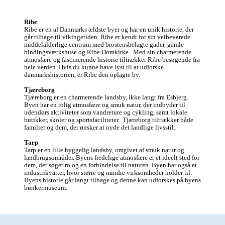
Ribe
Ribe er en af Danmarks ældste byer og har en unik historie, der 
går tilbage til vikingetiden. Ribe er kendt for sin velbevarede 
middelalderlige centrum med brostensbelagte gader, gamle 
bindingsværkshuse og Ribe Domkirke.  Med sin charmerende 
atmosfære og fascinerende historie tiltrækker Ribe besøgende fra 
hele verden. Hvis du kunne have lyst til at udforske 
danmarkshistorien, er Ribe den oplagte by.  

Tjæreborg
Tjæreborg er en charmerende landsby, ikke langt fra Esbjerg. 
Byen har en rolig atmosfære og smuk natur, der indbyder til 
udendørs aktiviteter som vandreture og cykling, samt lokale 
butikker, skoler og sportsfaciliteter.  Tjæreborg tiltrækker både 
familier og dem, der ønsker at nyde det landlige livsstil.

Tarp
Tarp er en lille hyggelig landsby, omgivet af smuk natur og 
landbrugsområder. Byens fredelige atmosfære er et ideelt sted for 
dem, der søger ro og en forbindelse til naturen. Byen har også et 
industrikvarter, hvor større og mindre virksomheder holder til. 
Byens historie går langt tilbage og denne kan udforskes på byens 
bunkermuseum.