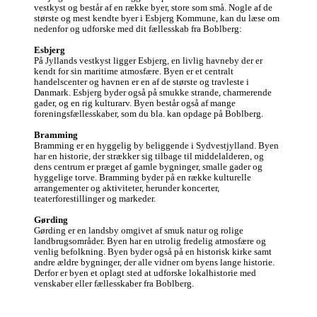
vestkyst og består af en række byer, store som små. Nogle af de 
største og mest kendte byer i Esbjerg Kommune, kan du læse om 
nedenfor og udforske med dit fællesskab fra Boblberg:

Esbjerg
På Jyllands vestkyst ligger Esbjerg, en livlig havneby der er 
kendt for sin maritime atmosfære. Byen er et centralt 
handelscenter og havnen er en af de største og travleste i 
Danmark. Esbjerg byder også på smukke strande, charmerende 
gader, og en rig kulturarv. Byen består også af mange 
foreningsfællesskaber, som du bla. kan opdage på Boblberg. 

Bramming
Bramming er en hyggelig by beliggende i Sydvestjylland. Byen 
har en historie, der strækker sig tilbage til middelalderen, og 
dens centrum er præget af gamle bygninger, smalle gader og 
hyggelige torve. Bramming byder på en række kulturelle 
arrangementer og aktiviteter, herunder koncerter, 
teaterforestillinger og markeder.

Gørding
Gørding er en landsby omgivet af smuk natur og rolige 
landbrugsområder. Byen har en utrolig fredelig atmosfære og 
venlig befolkning. Byen byder også på en historisk kirke samt 
andre ældre bygninger, der alle vidner om byens lange historie. 
Derfor er byen et oplagt sted at udforske lokalhistorie med 
venskaber eller fællesskaber fra Boblberg. 