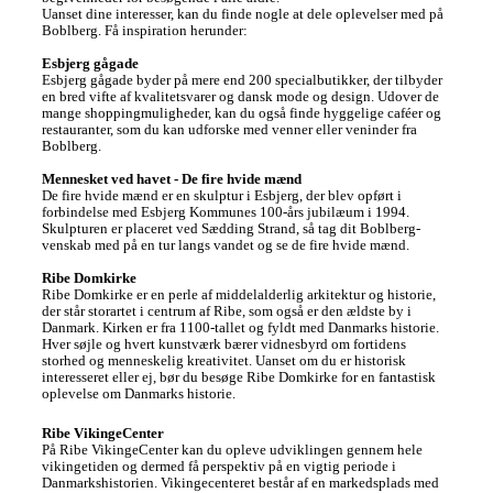
Uanset dine interesser, kan du finde nogle at dele oplevelser med på 
Boblberg. Få inspiration herunder:

Esbjerg gågade
Esbjerg gågade byder på mere end 200 specialbutikker, der tilbyder 
en bred vifte af kvalitetsvarer og dansk mode og design. Udover de 
mange shoppingmuligheder, kan du også finde hyggelige caféer og 
restauranter, som du kan udforske med venner eller veninder fra 
Boblberg. 

Mennesket ved havet - De fire hvide mænd
De fire hvide mænd er en skulptur i Esbjerg, der blev opført i 
forbindelse med Esbjerg Kommunes 100-års jubilæum i 1994. 
Skulpturen er placeret ved Sædding Strand, så tag dit Boblberg-
venskab med på en tur langs vandet og se de fire hvide mænd.  

Ribe Domkirke
Ribe Domkirke er en perle af middelalderlig arkitektur og historie, 
der står storartet i centrum af Ribe, som også er den ældste by i 
Danmark. Kirken er fra 1100-tallet og fyldt med Danmarks historie. 
Hver søjle og hvert kunstværk bærer vidnesbyrd om fortidens 
storhed og menneskelig kreativitet. Uanset om du er historisk 
interesseret eller ej, bør du besøge Ribe Domkirke for en fantastisk 
oplevelse om Danmarks historie. 
Ribe VikingeCenter
På Ribe VikingeCenter kan du opleve udviklingen gennem hele 
vikingetiden og dermed få perspektiv på en vigtig periode i 
Danmarkshistorien. Vikingecenteret består af en markedsplads med 