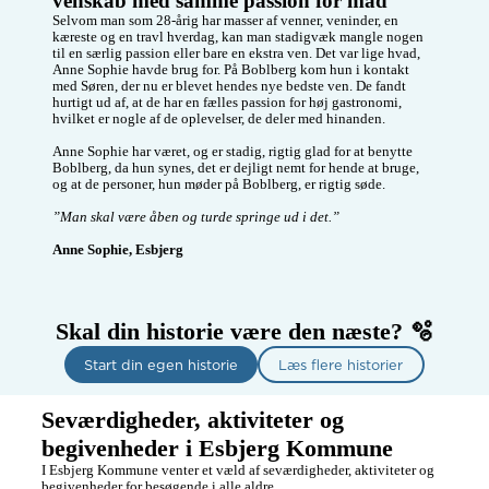
venskab med samme passion for mad 
Selvom man som 28-årig har masser af venner, veninder, en 
kæreste og en travl hverdag, kan man stadigvæk mangle nogen 
til en særlig passion eller bare en ekstra ven. Det var lige hvad, 
Anne Sophie havde brug for. På Boblberg kom hun i kontakt 
med Søren, der nu er blevet hendes nye bedste ven. De fandt 
hurtigt ud af, at de har en fælles passion for høj gastronomi, 
hvilket er nogle af de oplevelser, de deler med hinanden.

Anne Sophie har været, og er stadig, rigtig glad for at benytte 
Boblberg, da hun synes, det er dejligt nemt for hende at bruge, 
og at de personer, hun møder på Boblberg, er rigtig søde. 

”Man skal være åben og turde springe ud i det.”
Anne Sophie, Esbjerg
Skal din historie være den næste? 🫧
Start din egen historie
Læs flere historier
Seværdigheder, aktiviteter og 
begivenheder i Esbjerg Kommune
I Esbjerg Kommune venter et væld af seværdigheder, aktiviteter og 
begivenheder for besøgende i alle aldre. 
