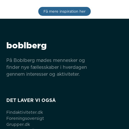
Få mere inspiration her
boblberg
På Boblberg mødes mennesker og 
finder nye fællesskaber i hverdagen 
gennem interesser og aktiviteter.
DET LAVER VI OGSÅ
Findaktiviteter.dk
Foreningsoversigt
Grupper.dk