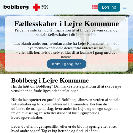
Log ind
Fællesskaber i Lejre Kommune
På denne side kan du få inspiration til at finde nye venskaber og 
sociale fællesskaber i dit lokalområde.

Læs blandt andet om, hvordan andre fra Lejre Kommune har mødt 
nye mennesker at dele deres fritidsinteresser med

– eller klik her, hvis du selv er klar til at komme i gang med det 
samme:
Kom i gang her
Boblberg i Lejre Kommune
Har du hørt om Boblberg? Danmarks største platform til at skabe nye 
venskaber og finde ligesindede relationer.

Når du har oprettet en profil på Boblberg, åbnes en verden af sociale 
fællesskaber og folk, der rækker ud til hinanden. Her kan du 
udforske de mange opslag, hvor andre fra Lejre og omegn søger alt 
fra oplevelser og spisefællesskaber til kulturgrupper og 
hverdagsvenskaber.

Leder du efter noget specifikt, eller er du blot nysgerrig efter at se, 
hvad andre søger? Tag et kig herinde og find ud af det