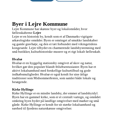
Byer i Lejre Kommune
Lejre Kommune har skønne byer og lokalområder, hvor 
fællesskaberne:
Lejre
Lejre er en historisk by, kendt som et af Danmarks vigtigste 
arkæologiske områder. Byen er omringet af smukke landskaber 
og gamle gravhøje, og den er tæt forbundet med vikingetidens 
kongesæde. Lejre tilbyder en charmerende landsbystemning med 
små butikker, kulturhistoriske museer og et rigt lokalt fællesskab.

Hvalsø
Hvalsø er en hyggelig stationsby omgivet af skov og natur, 
hvilket gør den populær blandt friluftsentusiaster. Byen har et 
aktivt lokalsamfund med forskellige kulturtilbud og gode 
indkøbsmuligheder. Hvalsø er også kendt for sine årlige 
traditioner som Midsommerfesten, som samler både lokale og 
besøgende.

Kirke Hyllinge
Kirke Hyllinge er en mindre landsby, der emmer af landsbyidyl. 
Byen har en gammel kirke, som er et centralt vartegn, og området 
omkring byen byder på landlige omgivelser med marker og små 
gårde. Kirke Hyllinge er kendt for sit stærke lokalsamfund og 
nærhed til fjordens naturskønne omgivelser.
