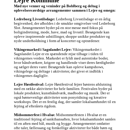
Lejre Kommune
gået i stykker. Vi får 
også hygget os og 
Mød nye venner og veninder på Boblberg og deltag i 
talt om alt mellem 
oplevelsesværdsige arrangementer sammen i Lejre og omegn:
himmel og jord.

Vi holder åbent 
Ledreborg Livsstilsdage:
 Ledreborg Livsstilsdage er en årlig 
hver Torsdag 
begivenhed, der afholdes i de smukke omgivelser ved Ledreborg 
mellem 10:00 og 
Slot. Arrangementet byder på en stor messe med fokus på 
13:00 Østergade nr. 
boligindretning, mode, have, mad og livsstil. Besøgende kan 
1 Hvalsø. M.V.H. 
opleve inspirerende udstillinger, shoppe unikke produkter og 
Otto.
nyde underholdning i form af koncerter og optrædener.

Vikingemarked i Sagnlandet Lejre:
 Vikingemarkedet i 
Sagnlandet Lejre er en spændende rejse tilbage i tiden til 
vikingernes verden. Markedet er fyldt med autentiske boder, 
hvor håndværkere, krigere og handlende viser deres færdigheder 
og sælger deres varer. Besøgende kan opleve kampshows, 
vikingelege og deltage i aktiviteter, der giver et indblik i 
vikingernes dagligliv.

Lejre Høstfestival:
 Lejre Høstfestival fejrer høstens afslutning 
med en række aktiviteter for hele familien. Festivalen byder på 
lokale produkter, kunsthåndværk, madboder og musik. Der er 
også børnevenlige aktiviteter som ponyridning og kreative 
workshops. Det er en festlig dag, der samler lokalsamfundet til en 
fejring af efterårets rigdom.

Midsommerfest i Hvalsø:
 Midsommerfesten i Hvalsø er en 
traditionel fejring af sankthansaften, hvor lokalsamfundet samles 
til en aften med bål, musik og hygge. Arrangementet omfatter 
ofte taler, fællessang og forskellige aktiviteter for både børn og 