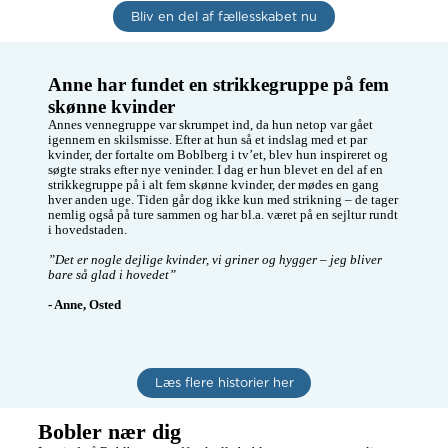
Bliv en del af fællesskabet nu
Anne har fundet en strikkegruppe på fem 
skønne kvinder 
Annes vennegruppe var skrumpet ind, da hun netop var gået 
igennem en skilsmisse. Efter at hun så et indslag med et par 
kvinder, der fortalte om Boblberg i tv’et, blev hun inspireret og 
søgte straks efter nye veninder. I dag er hun blevet en del af en 
strikkegruppe på i alt fem skønne kvinder, der mødes en gang 
hver anden uge. Tiden går dog ikke kun med strikning – de tager 
nemlig også på ture sammen og har bl.a. været på en sejltur rundt 
i hovedstaden.

”Det er nogle dejlige kvinder, vi griner og hygger – jeg bliver 
bare så glad i hovedet”
- Anne, Osted
Læs flere historier her
Bobler nær dig