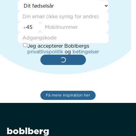
+
Jeg accepterer Boblbergs
privatlivspolitik
og
betingelser
Få mere inspiration her
boblberg