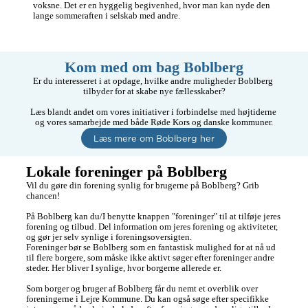
voksne. Det er en hyggelig begivenhed, hvor man kan nyde den 
lange sommeraften i selskab med andre.
Kom med om bag Boblberg
Er du interesseret i at opdage, hvilke andre muligheder Boblberg 
tilbyder for at skabe nye fællesskaber?

Læs blandt andet om vores initiativer i forbindelse med højtiderne 
og vores samarbejde med både Røde Kors og danske kommuner.
Læs mere om Boblberg her
Lokale foreninger på Boblberg
Vil du gøre din forening synlig for brugerne på Boblberg? Grib 
chancen!

På Boblberg kan du/I benytte knappen "foreninger" til at tilføje jeres 
forening og tilbud. Del information om jeres forening og aktiviteter, 
og gør jer selv synlige i foreningsoversigten.

Foreninger bør se Boblberg som en fantastisk mulighed for at nå ud 
til flere borgere, som måske ikke aktivt søger efter foreninger andre 
steder. Her bliver I synlige, hvor borgerne allerede er.

Som borger og bruger af Boblberg får du nemt et overblik over 
foreningerne i Lejre Kommune. Du kan også søge efter specifikke 