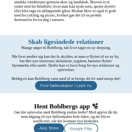
smukke vandreruter gennem skov og landskab. Skoven er et 
yndet sted for friluftsliv, hvor man kan nyde roen, spotte dyreliv 
eller blot tage en afslappende gåtur. Hvalsø Skov er også et godt 
sted for cykling og picnic, hvilket gør det til en perfekt 
destination for en dag i naturen.
Skab ligesindede relationer
Mange søger til Boblberg, når livet tager en ny drejning.

Når livet ændrer sig kan det fx skyldes, at man er flyttet til en ny by, 
har fået nye interesser, skilsmisse, sygdom, børnene flytter 
hjemmefra eller andet. Derfor kan vi have brug for nye relationer og 
oplevelser.

Heldigvis kan Boblberg være med til at berige dit liv med netop det!
Find fællesskaber i Lejre nu
Hent Boblbergs app 🫧
Gør din oplevelse med Boblberg endnu bedre! Med app'en får du 
nem adgang til nye fællesskaber hele tiden, og du bliver 
notificeret, når der kommer nye beskeder.
App Store
Google Play