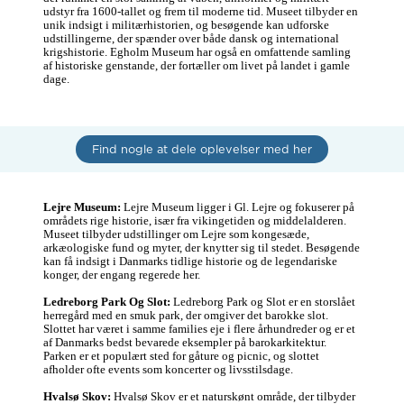
udstyr fra 1600-tallet og frem til moderne tid. Museet tilbyder en 
unik indsigt i militærhistorien, og besøgende kan udforske 
udstillingerne, der spænder over både dansk og international 
krigshistorie. Egholm Museum har også en omfattende samling 
af historiske genstande, der fortæller om livet på landet i gamle 
dage.
Find nogle at dele oplevelser med her
Lejre Museum:
 Lejre Museum ligger i Gl. Lejre og fokuserer på 
områdets rige historie, især fra vikingetiden og middelalderen. 
Museet tilbyder udstillinger om Lejre som kongesæde, 
arkæologiske fund og myter, der knytter sig til stedet. Besøgende 
kan få indsigt i Danmarks tidlige historie og de legendariske 
konger, der engang regerede her.

Ledreborg Park Og Slot:
 Ledreborg Park og Slot er en storslået 
herregård med en smuk park, der omgiver det barokke slot. 
Slottet har været i samme families eje i flere århundreder og er et 
af Danmarks bedst bevarede eksempler på barokarkitektur. 
Parken er et populært sted for gåture og picnic, og slottet 
afholder ofte events som koncerter og livsstilsdage.

Hvalsø Skov:
 Hvalsø Skov er et naturskønt område, der tilbyder 