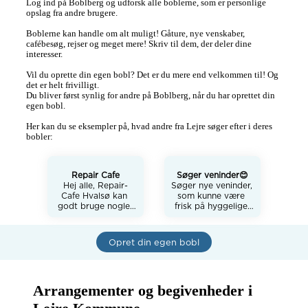
Log ind på Boblberg og udforsk alle boblerne, som er personlige 
opslag fra andre brugere.

Boblerne kan handle om alt muligt! Gåture, nye venskaber, 
cafébesøg, rejser og meget mere! Skriv til dem, der deler dine 
interesser.

Vil du oprette din egen bobl? Det er du mere end velkommen til! Og 
det er helt frivilligt. 

Du bliver først synlig for andre på Boblberg, når du har oprettet din 
egen bobl.

Her kan du se eksempler på, hvad andre fra Lejre søger efter i deres 
bobler:
Repair Cafe
Søger veninder😊
Hej alle, Repair-
Søger nye veninder, 
Cafe Hvalsø kan 
som kunne være 
godt bruge nogle 
frisk på hyggelige 
personer der har 
stunder og en god 
lyst til at 
bytur indimellem ☺️ 
fixe/reparer næsten 
er en ung kvinde på 
Opret din egen bobl
alt. Vi er nogle 
21 år😊

ældre mænd der 
gerne vil bruge 
vores evner på at 
Arrangementer og begivenheder i 
hjælpe andre med 
at fixe ting der er 