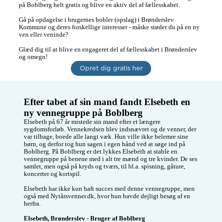
på Boblberg helt gratis og blive en aktiv del af fællesskabet.

Gå på opdagelse i brugernes bobler (opslag) i Brønderslev 
Kommune og deres forskellige interesser - måske støder du på en ny 
ven eller veninde?

Glæd dig til at blive en engageret del af fællesskabet i Brønderslev 
og omegn!
Opret dig gratis her
Efter tabet af sin mand fandt Elsebeth en 
ny vennegruppe på Boblberg
Elsebeth på 67 år mistede sin mand efter et længere 
sygdomsforløb. Vennekredsen blev indsnævret og de venner, der 
var tilbage, boede alle langt væk. Hun ville ikke belemre sine 
børn, og derfor tog hun sagen i egen hånd ved at søge ind på 
Boblberg. På Boblberg er det lykkes Elsebeth at stable en 
vennegruppe på benene med i alt tre mænd og tre kvinder. De ses 
samlet, men også på kryds og tværs, til bl.a. spisning, gåture, 
koncerter og kortspil. 

Elsebeth har ikke kun haft succes med denne vennegruppe, men 
også med Nytårsvenner.dk, hvor hun havde dejligt besøg af en 
herfra.

Elsebeth, Brønderslev - Bruger af Boblberg