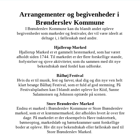
Arrangementer og begivenheder i 
Brønderslev Kommune
I Brønderslev Kommune kan du blandt andet opleve 
begivenheder som markeder og festivaler, der vil være ideelt at 
deltage i, i fællesskab med andre. 

Hjallerup Marked
Hjallerup Marked er et gammelt hestemarked, som har været 
afholdt siden 1744. Til markedet er der flere forskellige stande, 
forlystelser og sjove aktiviteter, som du sammen med dit nye 
bekendtskab med fordel kan udforske. 

Bålhøj Festival
Hvis du er til musik, fest og farver, skal dig og din nye ven helt 
klart besøge Bålhøj Festival, som er fuld af god stemning. På 
Festivalspladsen kan I blandt andet opleve Ice Kiid, Sanne 
Salamonsen og Johnson optræde på scenen. 

Store Brønderslev Marked
Endnu et marked i Brønderslev Kommune er Store Brønderslev 
marked, som er et kræmmermarked, der afholdes hvert år over fire 
dage. På markedet er der eksempelvis Have traktortræk, 
børneoptog, markedsløb og børnekrammer samt forskellige 
boder at opleve. Hiv dit nye bekendtskab eller fælleskab med til 
Store Brønderslev Marked. 