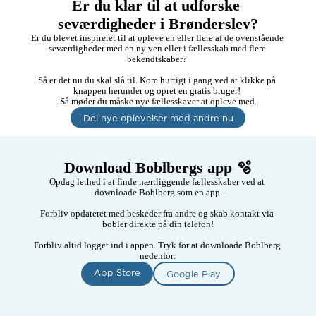
Er du klar til at udforske 
seværdigheder i Brønderslev?
Er du blevet inspireret til at opleve en eller flere af de ovenstående 
seværdigheder med en ny ven eller i fællesskab med flere 
bekendtskaber? 

Så er det nu du skal slå til. Kom hurtigt i gang ved at klikke på 
knappen herunder og opret en gratis bruger! 

Så møder du måske nye fællesskaver at opleve med.
Del nye oplevelser med andre nu
Download Boblbergs app 🫧
Opdag lethed i at finde nærtliggende fællesskaber ved at 
downloade Boblberg som en app.

Forbliv opdateret med beskeder fra andre og skab kontakt via 
bobler direkte på din telefon!

Forbliv altid logget ind i appen. Tryk for at downloade Boblberg 
nedenfor:
App Store
Google Play