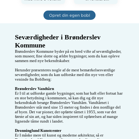
piger som alle er 
Jeg er en rigtig 
flyttet hjemme fra 
drengerøv, stille og 
og jeg er lige blevet 
rolig, humoristisk 
Opret din egen bobl
mormor til en dejlig 
moden mand.

lille dreng💙min lille 
Til daglig er jeg 
hund på to år giver 
betonchauffør

mig så meget 
Bruger en del fritid 
Seværdigheder i Brønderslev 
glæde i hverdagen 
på min motorcykel 
og sørger for at jeg 
pt. Yamaha fjr 1300, 
Kommune
osse bliver luftet😀 
og mcklubben om 
mine “gamle 
torsdagen 

Brønderslev Kommune byder på en bred vifte af seværdigheder, 
veninder”bor et par 
Hvor vi hygger i 
som museer, fine slotte og ældre bygninger, som du kan opleve 
timers kørsel fra 
klubhuset om 
sammen med nye bekendtskaber.

mig og derfor 
vinteren og kører 
kunne det være 
aftenture om 
Herunder præsenteres nogle af de mest bemærkelsesværdige 
skønt hvis der var 
sommeren

seværdigheder, som du kan udforske med din nye ven eller 
nogen tæt på 
Søger nogen( 
veninde fra Boblberg:

Brønderslev der 
mindst 3 ) til en 
kunne have lyst til 
kortspil aften (vist) 
Brønderslev Vandtårn
at ses😀 jeg kan lide 
Tæt på Brønderslev 
Er I til at udforske gamle bygninger, som har haft eller fortsat har 
bræt og 
en stor betydning i kommunen, så kan dig og dit nye 
kortspil,komme på 
bekendtskab besøge Brønderslev Vandtårn. Vandtårnet i 
loppemarkeder og 
Brønderslev står med sine 15 meter og findes i den nordlige del 
ture ud i det blå😀
af byen. Det var pioner, der opførte tårnet i 1955, som var det 
jeg maler lidt på 
første af sin art, og har siden inspireret til opførelsen af mange 
lærred og på sten. 
lignende tårne rundt i landet. 

Ser nogle gode film 
Drama/krimi/action. 
Dronninglund Kunstcenter
Og drikker kaffe og 
Er I måske mere til kunst og moderne arkitektur, så er 
hygge snakke,gerne 