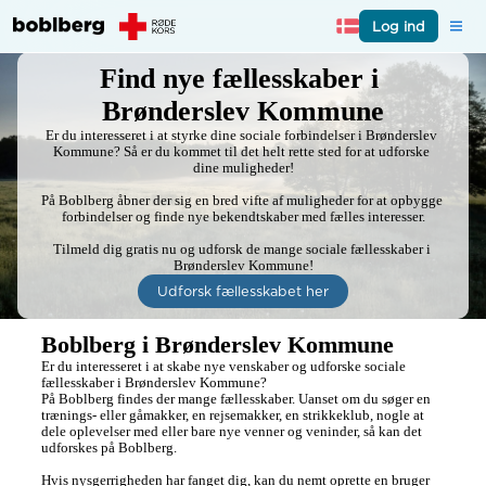
Log ind
Find nye fællesskaber i 
Brønderslev Kommune
Er du interesseret i at styrke dine sociale forbindelser i Brønderslev 
Kommune? Så er du kommet til det helt rette sted for at udforske 
dine muligheder!

På Boblberg åbner der sig en bred vifte af muligheder for at opbygge 
forbindelser og finde nye bekendtskaber med fælles interesser.

Tilmeld dig gratis nu og udforsk de mange sociale fællesskaber i 
Brønderslev Kommune!
Udforsk fællesskabet her
Boblberg i Brønderslev Kommune
Er du interesseret i at skabe nye venskaber og udforske sociale 
fællesskaber i Brønderslev Kommune? 

På Boblberg findes der mange fællesskaber. Uanset om du søger en 
trænings- eller gåmakker, en rejsemakker, en strikkeklub, nogle at 
dele oplevelser med eller bare nye venner og veninder, så kan det 
udforskes på Boblberg.

Hvis nysgerrigheden har fanget dig, kan du nemt oprette en bruger 