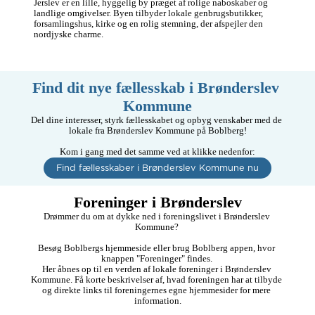
Jerslev er en lille, hyggelig by præget af rolige naboskaber og 
landlige omgivelser. Byen tilbyder lokale genbrugsbutikker, 
forsamlingshus, kirke og en rolig stemning, der afspejler den 
nordjyske charme.
Find dit nye fællesskab i Brønderslev 
Kommune
Del dine interesser, styrk fællesskabet og opbyg venskaber med de 
lokale fra Brønderslev Kommune på Boblberg!

Kom i gang med det samme ved at klikke nedenfor:
Find fællesskaber i Brønderslev Kommune nu
Foreninger i Brønderslev
Drømmer du om at dykke ned i foreningslivet i Brønderslev 
Kommune? 

Besøg Boblbergs hjemmeside eller brug Boblberg appen, hvor 
knappen "Foreninger" findes. 

Her åbnes op til en verden af lokale foreninger i Brønderslev 
Kommune. Få korte beskrivelser af, hvad foreningen har at tilbyde 
og direkte links til foreningernes egne hjemmesider for mere 
information.
