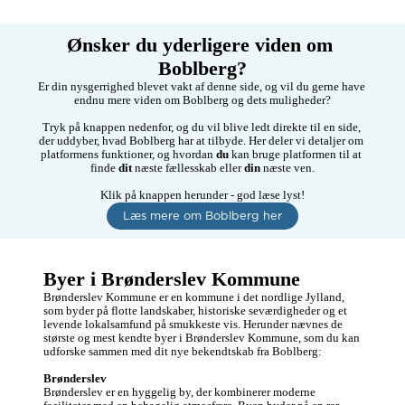
Ønsker du yderligere viden om 
Boblberg?
Er din nysgerrighed blevet vakt af denne side, og vil du gerne have 
endnu mere viden om Boblberg og dets muligheder?

Tryk på knappen nedenfor, og du vil blive ledt direkte til en side, 
der uddyber, hvad Boblberg har at tilbyde. Her deler vi detaljer om 
platformens funktioner, og hvordan 
du
 kan bruge platformen til at 
finde 
dit
 næste fællesskab eller 
din
 næste ven.

Klik på knappen herunder - god læse lyst!
Læs mere om Boblberg her
Byer i Brønderslev Kommune
Brønderslev Kommune er en kommune i det nordlige Jylland, 
som byder på flotte landskaber, historiske seværdigheder og et 
levende lokalsamfund på smukkeste vis. Herunder nævnes de 
største og mest kendte byer i Brønderslev Kommune, som du kan 
udforske sammen med dit nye bekendtskab fra Boblberg: 

Brønderslev
Brønderslev er en hyggelig by, der kombinerer moderne 