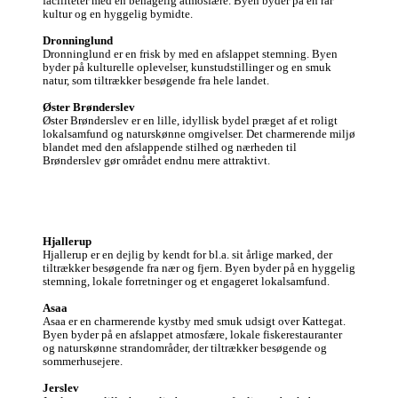
faciliteter med en behagelig atmosfære. Byen byder på en rar 
kultur og en hyggelig bymidte.

Dronninglund
Dronninglund er en frisk by med en afslappet stemning. Byen 
byder på kulturelle oplevelser, kunstudstillinger og en smuk 
natur, som tiltrækker besøgende fra hele landet.

Øster Brønderslev
Øster Brønderslev er en lille, idyllisk bydel præget af et roligt 
lokalsamfund og naturskønne omgivelser. Det charmerende miljø 
blandet med den afslappende stilhed og nærheden til 
Brønderslev gør området endnu mere attraktivt. 
Hjallerup
Hjallerup er en dejlig by kendt for bl.a. sit årlige marked, der 
tiltrækker besøgende fra nær og fjern. Byen byder på en hyggelig 
stemning, lokale forretninger og et engageret lokalsamfund.

Asaa
Asaa er en charmerende kystby med smuk udsigt over Kattegat. 
Byen byder på en afslappet atmosfære, lokale fiskerestauranter 
og naturskønne strandområder, der tiltrækker besøgende og 
sommerhusejere.

Jerslev