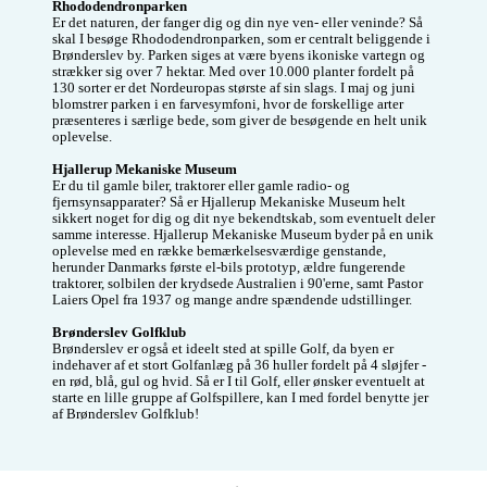
Rhododendronparken
Er det naturen, der fanger dig og din nye ven- eller veninde? Så 
skal I besøge Rhododendronparken, som er centralt beliggende i 
Brønderslev by. Parken siges at være byens ikoniske vartegn og 
strækker sig over 7 hektar. Med over 10.000 planter fordelt på 
130 sorter er det Nordeuropas største af sin slags. I maj og juni 
blomstrer parken i en farvesymfoni, hvor de forskellige arter 
præsenteres i særlige bede, som giver de besøgende en helt unik 
oplevelse.

Hjallerup Mekaniske Museum
Er du til gamle biler, traktorer eller gamle radio- og 
fjernsynsapparater? Så er Hjallerup Mekaniske Museum helt 
sikkert noget for dig og dit nye bekendtskab, som eventuelt deler 
samme interesse. Hjallerup Mekaniske Museum byder på en unik 
oplevelse med en række bemærkelsesværdige genstande, 
herunder Danmarks første el-bils prototyp, ældre fungerende 
traktorer, solbilen der krydsede Australien i 90'erne, samt Pastor 
Laiers Opel fra 1937 og mange andre spændende udstillinger.

Brønderslev Golfklub
Brønderslev er også et ideelt sted at spille Golf, da byen er 
indehaver af et stort Golfanlæg på 36 huller fordelt på 4 sløjfer - 
en rød, blå, gul og hvid. Så er I til Golf, eller ønsker eventuelt at 
starte en lille gruppe af Golfspillere, kan I med fordel benytte jer 
af Brønderslev Golfklub!