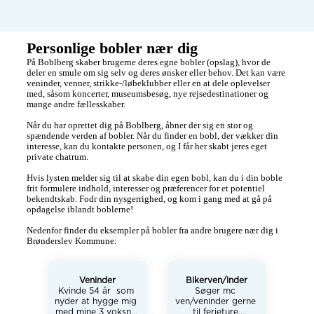
Personlige bobler nær dig
På Boblberg skaber brugerne deres egne bobler (opslag), hvor de 
deler en smule om sig selv og deres ønsker eller behov. Det kan være 
veninder, venner, strikke-/løbeklubber eller en at dele oplevelser 
med, såsom koncerter, museumsbesøg, nye rejsedestinationer og 
mange andre fællesskaber.

Når du har oprettet dig på Boblberg, åbner der sig en stor og 
spændende verden af bobler. Når du finder en bobl, der vækker din 
interesse, kan du kontakte personen, og I får her skabt jeres eget 
private chatrum.

Hvis lysten melder sig til at skabe din egen bobl, kan du i din boble 
frit formulere indhold, interesser og præferencer for et potentiel 
bekendtskab. Fodr din nysgerrighed, og kom i gang med at gå på 
opdagelse iblandt boblerne!

Nedenfor finder du eksempler på bobler fra andre brugere nær dig i 
Brønderslev Kommune:
Veninder
Bikerven/inder
Kvinde 54 år  som 
Søger mc 
nyder at hygge mig 
ven/veninder gerne 
med mine 3 voksne 
til ferieture.
