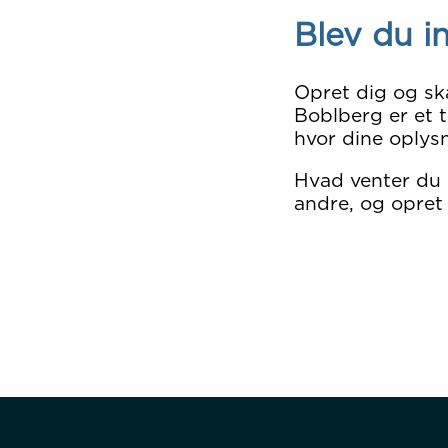
Blev du i
Opret dig og sk
Boblberg er et t
hvor dine oplysn
Hvad venter du
andre, og opret 