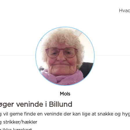
Hvad
Mols
øger veninde i Billund
g vil gerne finde en veninde der kan lige at snakke og hy
g strikker/hækler