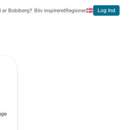
 er Boblberg?
Bliv inspireret
Regioner
Log ind
gge