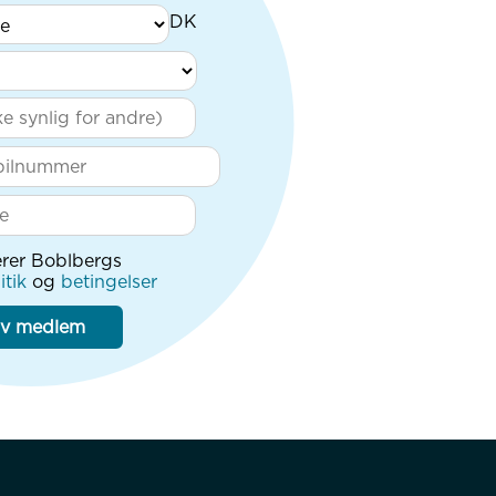
rer Boblbergs
itik
og
betingelser
iv medlem