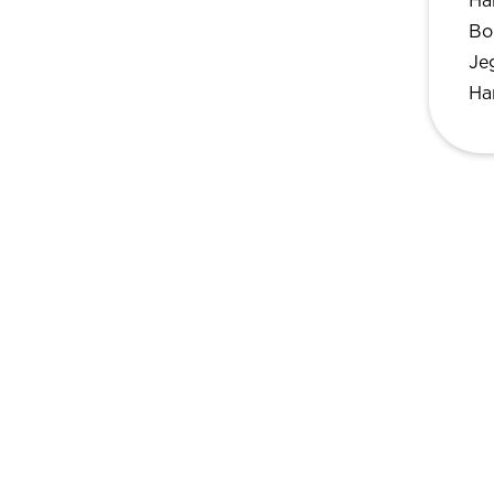
Har
Bo
Jeg
Ha