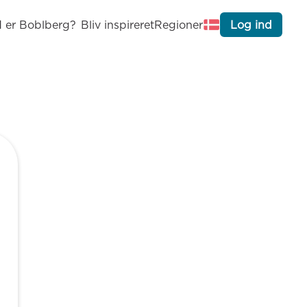
 er Boblberg?
Bliv inspireret
Regioner
Log ind