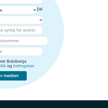
rer Boblbergs
itik
og
betingelser
iv medlem