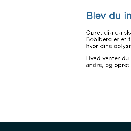
Blev du i
Opret dig og sk
Boblberg er et t
hvor dine oplysn
Hvad venter du
andre, og opret 