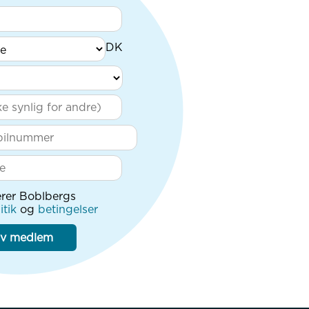
rer Boblbergs
itik
og
betingelser
iv medlem