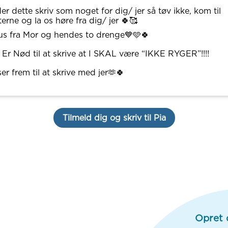
er dette skriv som noget for dig/ jer så tøv ikke, kom til
terne og la os høre fra dig/ jer 🍀🥰
s fra Mor og hendes to drenge💙🩵🍀
 Er Nød til at skrive at I SKAL være “IKKE RYGER”!!!!
ser frem til at skrive med jer🫶🍀
Tilmeld dig og skriv til Pia
Opret 