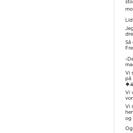
sto
mo
Lid
Jeg
dre
Så 
Fre
-De
mad
Vi 
på 
🍀
Vi 
vor
Vi 
her
og 
Og 