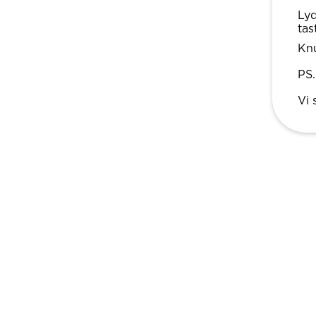
Lyd
tas
Knu
PS.
Vi 