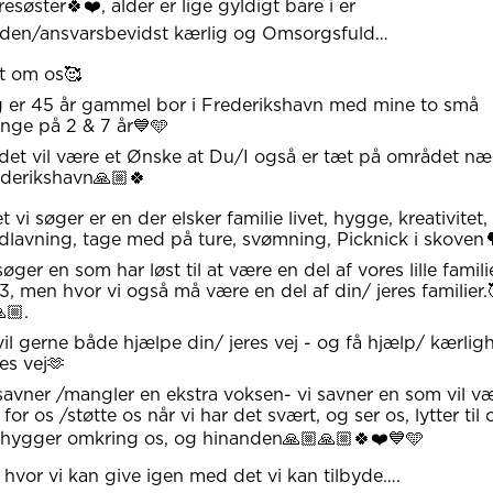
resøster🍀❤️, alder er lige gyldigt bare i er
den/ansvarsbevidst kærlig og Omsorgsfuld…
t om os🥰
 er 45 år gammel bor i Frederikshavn med mine to små
nge på 2 & 7 år💙🩵
det vil være et Ønske at Du/I også er tæt på området næ
derikshavn🙏🏼🍀
t vi søger er en der elsker familie livet, hygge, kreativitet,
lavning, tage med på ture, svømning, Picknick i skoven
søger en som har løst til at være en del af vores lille famili
3, men hvor vi også må være en del af din/ jeres familier.
🏼.
vil gerne både hjælpe din/ jeres vej - og få hjælp/ kærlig
es vej🫶
savner /mangler en ekstra voksen- vi savner en som vil v
 for os /støtte os når vi har det svært, og ser os, lytter til 
hygger omkring os, og hinanden🙏🏼🙏🏼🍀❤️💙🩵
hvor vi kan give igen med det vi kan tilbyde….