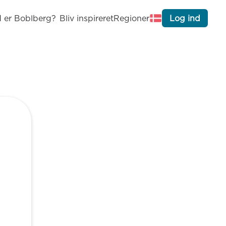
 er Boblberg?
Bliv inspireret
Regioner
Log ind