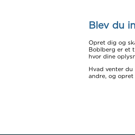
Blev du i
Opret dig og sk
Boblberg er et t
hvor dine oplysn
Hvad venter du
andre, og opret 