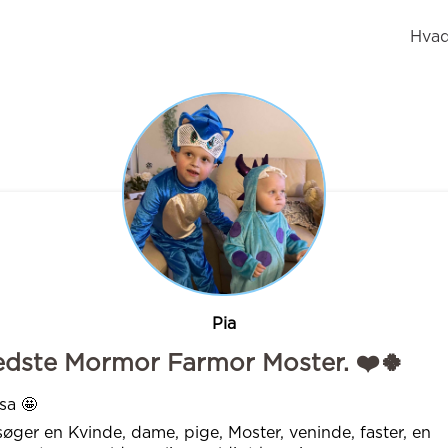
Hvad
Pia
edste Mormor Farmor Moster. ❤️🍀
sa 🤩
søger en Kvinde, dame, pige, Moster, veninde, faster, en