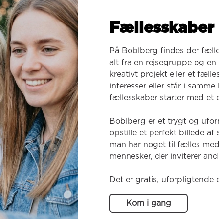
Fællesskaber 
På Boblberg findes der fæll
alt fra en rejsegruppe og en k
kreativt projekt eller et fæl
interesser eller står i samme
fællesskaber starter med et o
Boblberg er et trygt og ufor
opstille et perfekt billede af
man har noget til fælles med
mennesker, der inviterer andr
Det er gratis, uforpligtende 
Kom i gang