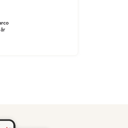
Jørgen
70 år