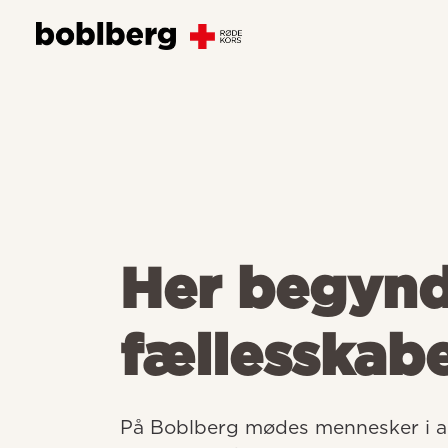
Her begyn
fællesskab
På Boblberg mødes mennesker i all