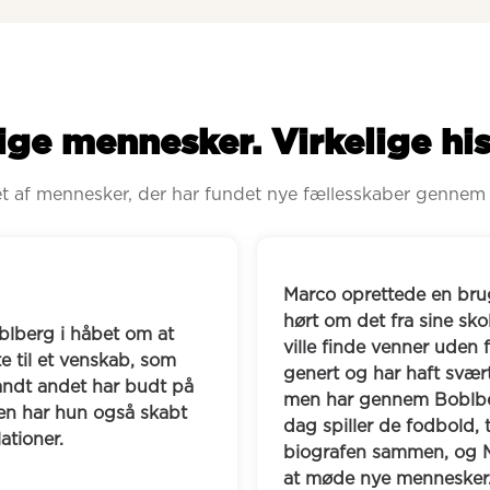
ige mennesker. Virkelige his
ret af mennesker, der har fundet nye fællesskaber gennem
uger på Boblberg efter at have 
Jørgen elsker a
skolekammerater, da han gerne 
interesse med.
 for skolen. Han er generelt 
af en skrivegr
ært ved at møde nye mennesker, 
mødes regelmæs
rg fundet flere kammerater. I 
hinandens tekst
 træner, går i byen og i 
venskab, og de 
Marco er blevet mere tryg ved 
Portugal med f
er.