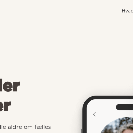
Hvad
der
er
e aldre om fælles 