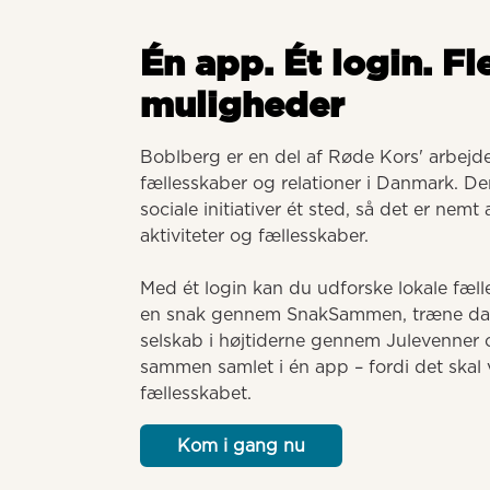
Én app. Ét login. Fl
muligheder
Boblberg er en del af Røde Kors' arbejde 
fællesskaber og relationer i Danmark. Der
sociale initiativer ét sted, så det er nemt
aktiviteter og fællesskaber. 

Med ét login kan du udforske lokale fælle
en snak gennem SnakSammen, træne dansk
selskab i højtiderne gennem Julevenner o
sammen samlet i én app – fordi det skal v
fællesskabet.
Kom i gang nu