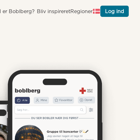
 er Boblberg?
Bliv inspireret
Regioner
Log ind