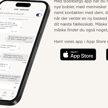
Med Boblbergs app har du fæ
nye bobler, mød mennesker 
nemt kontakten med dem, du 
når der venter en ny besked e
dit næste fællesskab. Måske
måske finder du også noget, d
Hent vores app i App Store e