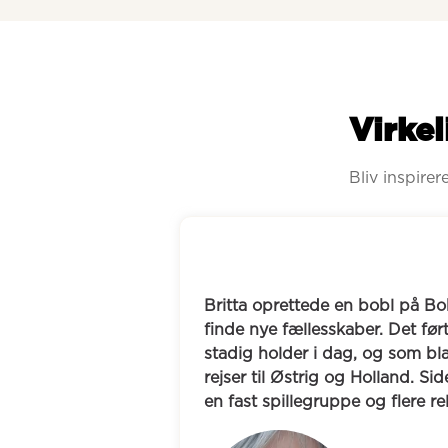
Virkel
Bliv inspire
Marco oprettede en br
hørt om det fra sine 
Boblberg i håbet om at 
ville finde venner uden
rte til et venskab, som 
genert og har haft sv
blandt andet har budt på 
men har gennem Boblbe
Siden har hun også skabt 
dag spiller de fodbold,
relationer.
biografen sammen, og 
at møde nye mennesk