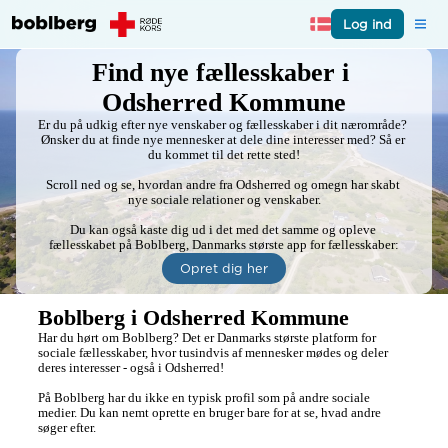
Log ind
Find nye fællesskaber i 
Odsherred Kommune
Er du på udkig efter nye venskaber og fællesskaber i dit nærområde? 
Ønsker du at finde nye mennesker at dele dine interesser med? Så er 
du kommet til det rette sted!

Scroll ned og se, hvordan andre fra Odsherred og omegn har skabt 
nye sociale relationer og venskaber.

Du kan også kaste dig ud i det med det samme og opleve 
fællesskabet på Boblberg, Danmarks største app for fællesskaber:
Opret dig her
Boblberg i Odsherred Kommune
Har du hørt om Boblberg? Det er Danmarks største platform for 
sociale fællesskaber, hvor tusindvis af mennesker mødes og deler 
deres interesser - også i Odsherred!

På Boblberg har du ikke en typisk profil som på andre sociale 
medier. Du kan nemt oprette en bruger bare for at se, hvad andre 
søger efter.
