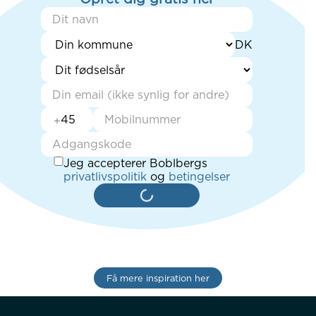
+
Jeg accepterer Boblbergs
privatlivspolitik
og
betingelser
Få mere inspiration her