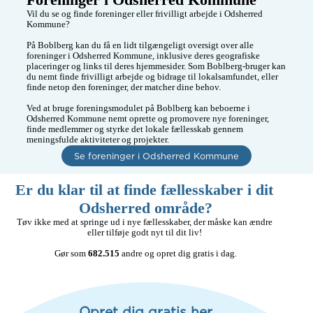
Vil du se og finde foreninger eller frivilligt arbejde i Odsherred 
Kommune?

På Boblberg kan du få en lidt tilgængeligt oversigt over alle 
foreninger i Odsherred Kommune, inklusive deres geografiske 
placeringer og links til deres hjemmesider. Som Boblberg-bruger kan 
du nemt finde frivilligt arbejde og bidrage til lokalsamfundet, eller 
finde netop den foreninger, der matcher dine behov. 

Ved at bruge foreningsmodulet på Boblberg kan beboerne i 
Odsherred Kommune nemt oprette og promovere nye foreninger, 
finde medlemmer og styrke det lokale fællesskab gennem 
meningsfulde aktiviteter og projekter.
Se foreninger i Odsherred Kommune
Er du klar til at finde fællesskaber i dit 
Odsherred område?
Tøv ikke med at springe ud i nye fællesskaber, der måske kan ændre 
eller tilføje godt nyt til dit liv! 

Gør som 
682.515
 andre og opret dig gratis i dag.
Opret dig gratis her