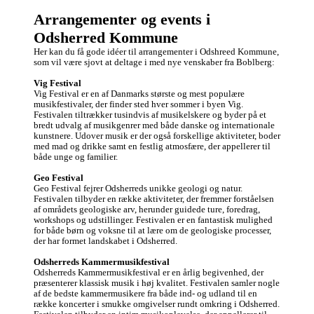
bær/frugter.

køn. Åben af sind & 
Arrangementer og events i 
Jeg er i 60`erne, er 
holdninger.

frisk og i god form. 
Jeg bor i naturen, 
Odsherred Kommune
Bor på lille landsted 
ved skov & strand, 
i naturskønne 
bruger den dagligt.

Her kan du få gode idéer til arrangementer i Odshreed Kommune, 
omgivelser tæt ved 
Jeg søger alt det et 
som vil være sjovt at deltage i med nye venskaber fra Boblberg:

skov og strand. Er 
godt venskab kan 
alene.  
føre til, gåture, bio, 
Vig Festival
spise sammen for at 
Vig Festival er en af Danmarks største og mest populære 
nævne nogle

musikfestivaler, der finder sted hver sommer i byen Vig. 
Ser frem til at høre 
Festivalen tiltrækker tusindvis af musikelskere og byder på et 
fra dig / jer…..😊

bredt udvalg af musikgenrer med både danske og internationale 
kunstnere. Udover musik er der også forskellige aktiviteter, boder 
Hilsen

med mad og drikke samt en festlig atmosfære, der appellerer til 
Henning

både unge og familier.

Geo Festival
Geo Festival fejrer Odsherreds unikke geologi og natur. 
Festivalen tilbyder en række aktiviteter, der fremmer forståelsen 
af områdets geologiske arv, herunder guidede ture, foredrag, 
workshops og udstillinger. Festivalen er en fantastisk mulighed 
for både børn og voksne til at lære om de geologiske processer, 
der har formet landskabet i Odsherred.

Odsherreds Kammermusikfestival
Odsherreds Kammermusikfestival er en årlig begivenhed, der 
præsenterer klassisk musik i høj kvalitet. Festivalen samler nogle 
af de bedste kammermusikere fra både ind- og udland til en 
række koncerter i smukke omgivelser rundt omkring i Odsherred. 