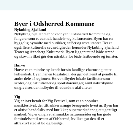
Byer i Odsherred Kommune
Nykøbing Sjælland
Nykøbing Sjælland er hovedbyen i Odsherred Kommune og 
fungerer som et centralt handels- og kulturcenter. Byen har en 
hyggelig bymidte med butikker, caféer og restauranter. Der er 
også flere kulturelle seværdigheder, herunder Nykøbing Sjælland 
Teater og Anneberg Kulturpark. Byen ligger tæt på både strand 
og skov, hvilket gør den attraktiv for både fastboende og turister.

Hørve
Hørve er en mindre by kendt for sin landlige charme og tætte 
fællesskab. Byen har en togstation, der gør det nemt at pendle til 
andre dele af regionen. Hørve tilbyder lokale faciliteter som 
skoler, daginstitutioner og sportsforeninger, samt naturskønne 
omgivelser, der indbyder til udendørs aktiviteter.

Vig
Vig er især kendt for Vig Festival, som er en populær 
musikfestival, der tiltrækker mange besøgende hvert år. Byen har 
et aktivt handelsliv med butikker, supermarkeder og et ugentligt 
marked. Vig er omgivet af smukke naturområder og har gode 
forbindelser til resten af Odsherred, hvilket gør den til et 
attraktivt sted at bo og besøge.