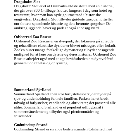
Dragsholm Slot
Dragsholm Slot er et af Danmarks ældste slotte med en historie, 
der går over 800 år tilbage. Slottet fungerer i dag som hotel og 
restaurant, hvor man kan nyde gourmetmad i historiske 
omgivelser. Dragsholm Slot tilbyder guidede ture, der fortæller 
om slottets spændende historie og dets berømte spøgelser. De 
omkringliggende haver og park er også et besøg værd.

Odsherred Zoo Rescue
Odsherred Zoo Rescue er en dyrepark, der fokuserer på at redde 
og rehabilitere eksotiske dyr, der er blevet misrøgtet eller forladt. 
Zoo'en huser mange forskellige dyrearter og tilbyder besøgende 
mulighed for at lære om dyrene og deres historier. Odsherred Zoo 
Rescue arbejder også med at øge bevidstheden om dyrevelfærd 
gennem uddannelse og oplysning.
Sommerland Sjælland
Sommerland Sjælland er en stor forlystelsespark, der byder på 
sjov og underholdning for hele familien. Parken har et bredt 
udvalg af forlystelser, vandlande og aktiviteter, der passer til alle 
aldre. Sommerland Sjælland er et populært udflugtsmål i 
sommermånederne og tilbyder også picnicområder og 
spisesteder.

Gudmindrup Strand
Gudmindrup Strand er en af de bedste strande i Odsherred med 