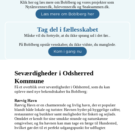
Klik her og læs mere om Boblberg og vores projekter som 
Nytårsvenner.dk, Julevenner.dk og Snaksammen.dk.
Læs mere om Boblberg her
Tag del i fællesskabet
Måske vil du fortryde, at du ikke sprang ud i det før... 

På Boblberg opstår venskaber, du ikke vidste, du manglede.
Kom i gang nu
Seværdigheder i Odsherred 
Kommune
Få et overblik over seværdigheder i Odsherred, som du kan 
opleve med nye bekendtskaber fra Boblberg:

Rørvig Havn
Rørvig Havn er en charmerende og livlig havn, der er populær 
blandt både lokale og turister. Havnen byder på hyggelige caféer, 
restauranter og butikker samt muligheder for fiskeri og sejlads. 
Området er kendt for sine smukke strande og naturskønne 
omgivelser, og fra havnen kan man tage en færge til Hundested, 
hvilket gør det til et perfekt udgangspunkt for udflugter.
