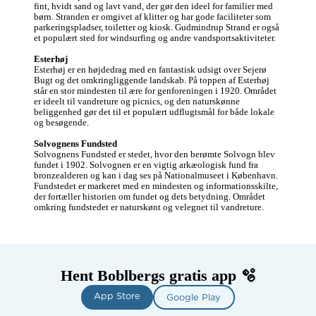
fint, hvidt sand og lavt vand, der gør den ideel for familier med 
børn. Stranden er omgivet af klitter og har gode faciliteter som 
parkeringspladser, toiletter og kiosk. Gudmindrup Strand er også 
et populært sted for windsurfing og andre vandsportsaktiviteter.

Esterhøj
Esterhøj er en højdedrag med en fantastisk udsigt over Sejerø 
Bugt og det omkringliggende landskab. På toppen af Esterhøj 
står en stor mindesten til ære for genforeningen i 1920. Området 
er ideelt til vandreture og picnics, og den naturskønne 
beliggenhed gør det til et populært udflugtsmål for både lokale 
og besøgende.

Solvognens Fundsted
Solvognens Fundsted er stedet, hvor den berømte Solvogn blev 
fundet i 1902. Solvognen er en vigtig arkæologisk fund fra 
bronzealderen og kan i dag ses på Nationalmuseet i København. 
Fundstedet er markeret med en mindesten og informationsskilte, 
der fortæller historien om fundet og dets betydning. Området 
omkring fundstedet er naturskønt og velegnet til vandreture.
Hent Boblbergs gratis app 🫧
App Store
Google Play