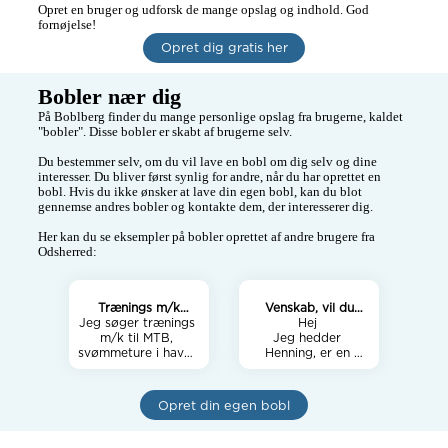
Opret en bruger og udforsk de mange opslag og indhold. God 
fornøjelse!
Opret dig gratis her
Bobler nær dig
På Boblberg finder du mange personlige opslag fra brugerne, kaldet 
"bobler". Disse bobler er skabt af brugerne selv.

Du bestemmer selv, om du vil lave en bobl om dig selv og dine 
interesser. Du bliver først synlig for andre, når du har oprettet en 
bobl. Hvis du ikke ønsker at lave din egen bobl, kan du blot 
gennemse andres bobler og kontakte dem, der interesserer dig.

Her kan du se eksempler på bobler oprettet af andre brugere fra 
Odsherred:
Trænings m/k
Venskab, vil du
Jeg søger trænings 
søges
med….
Hej 

m/k til MTB, 
Jeg hedder 
svømmeture i havet 
Henning, er en 
inklusiv 
voksen fyr fra 
vinterbadning og 
Odsherred / Rørvig 
gå turer.

som rigtig gerne vil 
Opret din egen bobl
Samling af svampe 
udvide mit mentale 
og andet af 
territorium med 
naturens 
venskaber af begge 