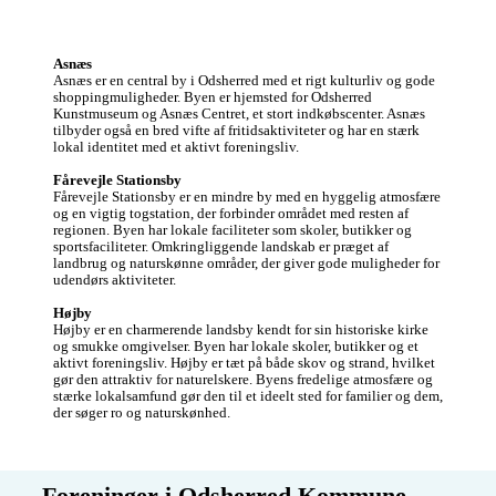
Asnæs
Asnæs er en central by i Odsherred med et rigt kulturliv og gode 
shoppingmuligheder. Byen er hjemsted for Odsherred 
Kunstmuseum og Asnæs Centret, et stort indkøbscenter. Asnæs 
tilbyder også en bred vifte af fritidsaktiviteter og har en stærk 
lokal identitet med et aktivt foreningsliv.

Fårevejle Stationsby
Fårevejle Stationsby er en mindre by med en hyggelig atmosfære 
og en vigtig togstation, der forbinder området med resten af 
regionen. Byen har lokale faciliteter som skoler, butikker og 
sportsfaciliteter. Omkringliggende landskab er præget af 
landbrug og naturskønne områder, der giver gode muligheder for 
udendørs aktiviteter.

Højby
Højby er en charmerende landsby kendt for sin historiske kirke 
og smukke omgivelser. Byen har lokale skoler, butikker og et 
aktivt foreningsliv. Højby er tæt på både skov og strand, hvilket 
gør den attraktiv for naturelskere. Byens fredelige atmosfære og 
stærke lokalsamfund gør den til et ideelt sted for familier og dem, 
der søger ro og naturskønhed.
Foreninger i Odsherred Kommune