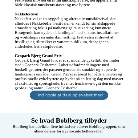
Festivalen tilbyder en intim musikoplevelse, der appellerer til 
både klassisk musikentusiaster og nye lyttere.

Nakkefestival
Nakkefestival er en hyggelig og alternativ musikfestival, der 
afholdes i Nakkebølle. Festivalen er kendt for sin afslappede 
atmosfære og fokus på uafhængige musikere og kunstnere. 
Besøgende kan nyde en blanding af musik, kunstinstallationer 
og workshops i en naturskøn setting. Festivalen er drevet af 
frivillige og tiltrækker et varieret publikum, der søger en 
anderledes festivaloplevelse.

Geopark Bjerg Grand Prix
Geopark Bjerg Grand Prix er et spændende cykelløb, der finder 
sted i Geopark Odsherred. Løbet udfordrer deltagere med 
forskellige ruter, der passerer gennem de smukke og kuperede 
landskaber i området. Grand Prix'et er åbent for både amatører og 
professionelle cykelryttere og byder på en festlig dag med masser 
af aktivitet og sportsglæde. Eventet fremhæver også den unikke 
geologi og natur i Geopark Odsherred.
Find nogle at dele oplevelser med
Se hvad Boblberg tilbyder
Boblberg har udviklet flere initiativer udover Boblberg-appen, som 
åbner dørene for nye sociale fællesskaber. 
