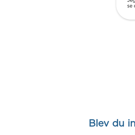
Jeg
se 
Blev du i