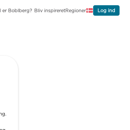
 er Boblberg?
Bliv inspireret
Regioner
Log ind
ng.