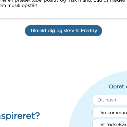
 er en præsentabel positiv og frisk mand. Lad os mødes
om musik opstår!
Tilmeld dig og skriv til Freddy
Opret 
nspireret?