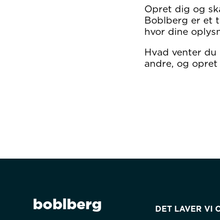
Opret dig og sk
Boblberg er et t
hvor dine oplysn
Hvad venter du
andre, og opret 
boblberg
DET LAVER VI 