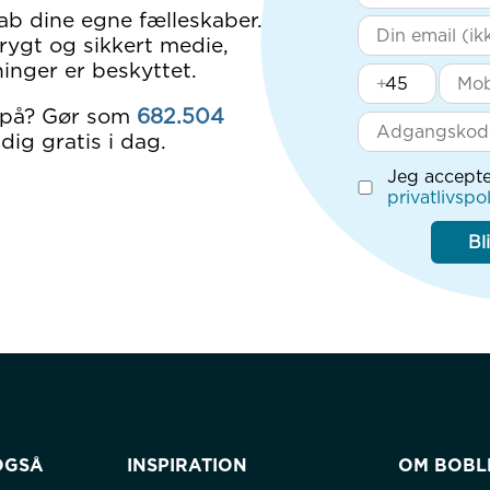
ab dine egne fælleskaber.
rygt og sikkert medie,
inger er beskyttet.
+
 på? Gør som
682.504
dig gratis i dag.
Jeg accepte
privatlivspol
Bl
OGSÅ
INSPIRATION
OM BOBL