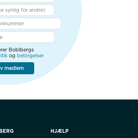
rer Boblbergs
itik
og
betingelser
iv medlem
BERG
HJÆLP