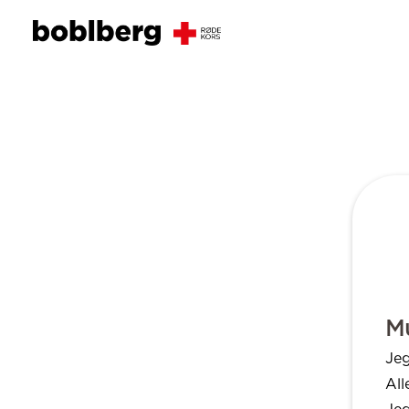
Mu
Jeg
All