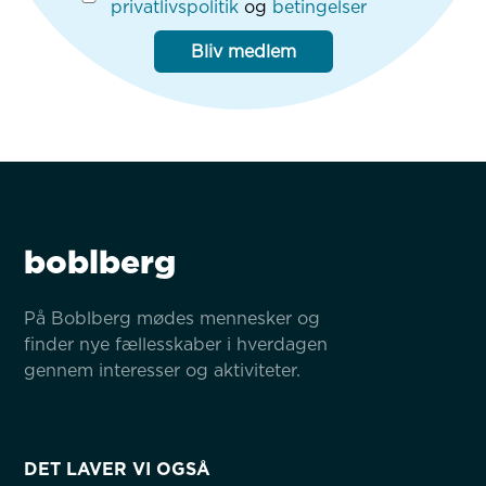
privatlivspolitik
og
betingelser
Bliv medlem
boblberg
På Boblberg mødes mennesker og 
finder nye fællesskaber i hverdagen 
gennem interesser og aktiviteter.
DET LAVER VI OGSÅ