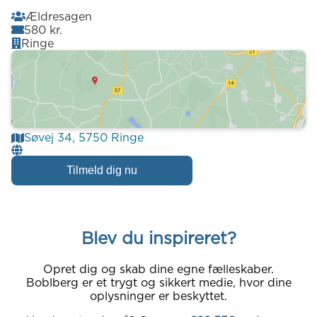
Ældresagen
580
kr.
Ringe
Søvej 34
,
5750
Ringe
Tilmeld dig nu
Blev du inspireret?
Opret dig og skab dine egne fælleskaber.
Boblberg er et trygt og sikkert medie, hvor dine
oplysninger er beskyttet.